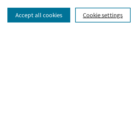
Accept all cookies
Cookie settings
Advanced Search
Notify me via email or
RSS
Browse
Collections
eCollections Exhibits
Subjects
Authors
Law Library Collections
Author Corner
Author FAQ