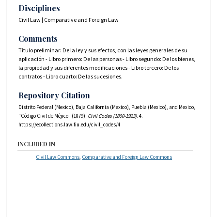
Disciplines
Civil Law | Comparative and Foreign Law
Comments
Título preliminar: De la ley y sus efectos, con las leyes generales de su
aplicación - Libro primero: De las personas - Libro segundo: De los bienes,
la propiedad y sus diferentes modificaciones - Libro tercero: De los
contratos - Libro cuarto: De las sucesiones.
Repository Citation
Distrito Federal (Mexico), Baja California (Mexico), Puebla (Mexico), and Mexico,
"Código Civil de Méjico" (1879).
Civil Codes (1800-1923)
. 4.
https://ecollections.law.fiu.edu/civil_codes/4
INCLUDED IN
Civil Law Commons
,
Comparative and Foreign Law Commons