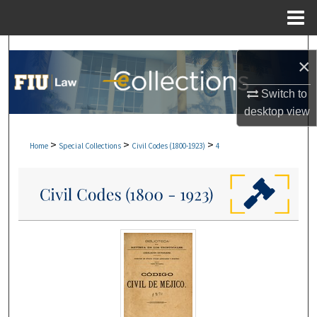
Menu
Home
Search
×
Browse Collections
Switch to
desktop
view
My Account
>
>
>
Home
Special Collections
Civil Codes (1800-1923)
4
About
Digital Commons Network™