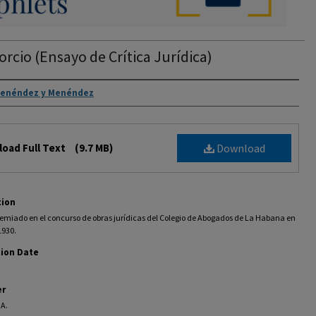
vorcio (Ensayo de Crítica Jurídica)
rs
Menéndez y Menéndez
oad Full Text
(9.7 MB)
Download
tion
remiado en el concurso de obras jurídicas del Colegio de Abogados de La Habana en
1930.
tion Date
er
.A.