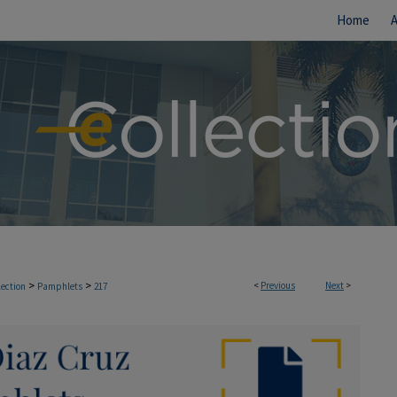
Home
>
>
<
Previous
Next
>
lection
Pamphlets
217