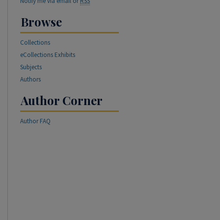
Notify me via email or
RSS
Browse
Collections
eCollections Exhibits
Subjects
Authors
Author Corner
Author FAQ