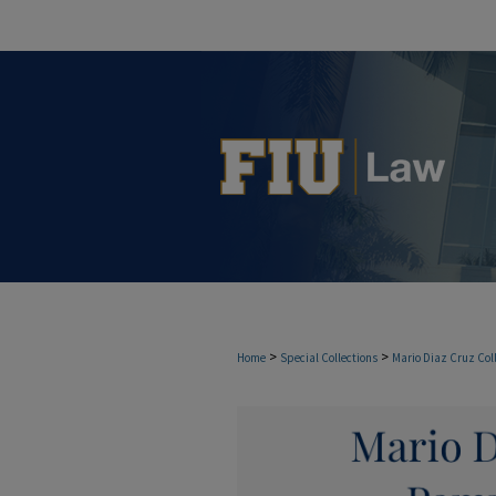
>
>
Home
Special Collections
Mario Diaz Cruz Col