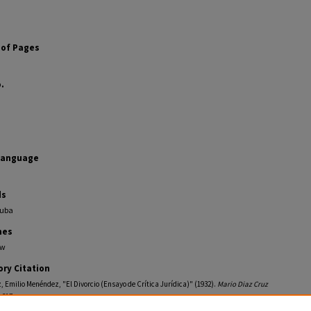
of Pages
.
Language
ds
Cuba
nes
aw
ory Citation
 Emilio Menéndez, "El Divorcio (Ensayo de Crítica Jurídica)" (1932).
Mario Diaz Cruz
. 217.
ollections.law.fiu.edu/diaz-cruz-pamphlets/217