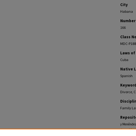
City
Habana
Number 
166
Class No
MDC-P188
Laws of
Cuba
Native 
Spanish
Keywor
Divorce, 
Discipli
Family L
Reposit
y Menéndez,
Pamphlets
https://ec