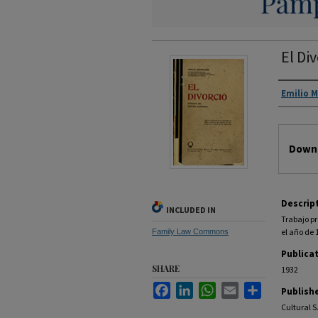
El Di
Autho
Emilio 
Files
Downl
Descrip
INCLUDED IN
Trabajo p
el año de 
Family Law Commons
Publica
SHARE
1932
Facebook
LinkedIn
WhatsApp
Email
Share
Publish
Cultural S