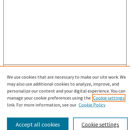
Enter search terms:
We use cookies that are necessary to make our site work. We
may also use additional cookies to analyze, improve, and
personalize our content and your digital experience. You can
manage your cookie preferences using the
Cookie settings
Select context to search:
link. For more information, see our
Cookie Policy
Advanced Search
Accept all cookies
Cookie settings
Notify me via email or
RSS