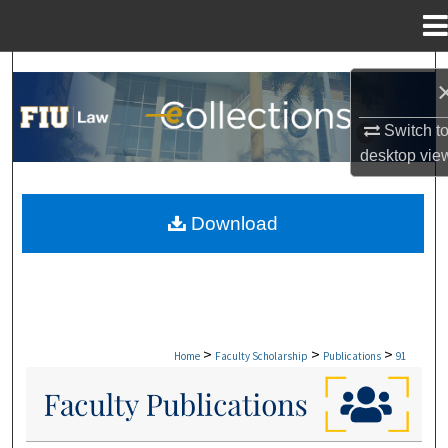
Menu
Home
Search
Browse Collections
Switch t
desktop
vie
My Account
Download
About
Digital Commons Network™
>
>
>
Home
Faculty Scholarship
Publications
91
FACULTY PUBLICATIONS