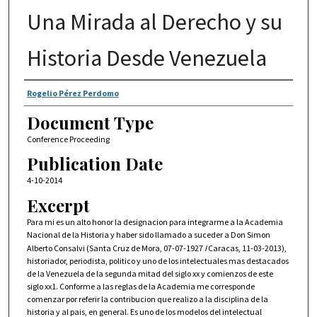
Una Mirada al Derecho y su
Historia Desde Venezuela
Authors
Rogelio Pérez Perdomo
Document Type
Conference Proceeding
Publication Date
4-10-2014
Excerpt
Para mi es un alto honor la designacion para integrarme a la Academia
Nacional de la Historia y haber sido llamado a suceder a Don Simon
Alberto Consalvi (Santa Cruz de Mora, 07-07-1927
I
Caracas, 11-03-2013),
historiador, periodista, politico y uno de los intelectuales mas destacados
de la Venezuela de la segunda mitad del siglo xx y comienzos de este
siglo xx1. Conforme a las reglas de la Academia me corresponde
comenzar por referir la contribucion que realizo a la disciplina de la
historia y al pais, en general. Es uno de los modelos del intelectual