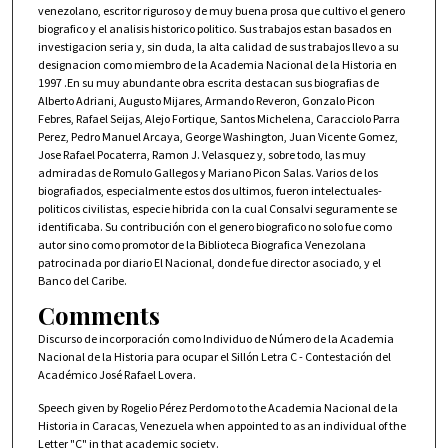
venezolano, escritor riguroso y de muy buena prosa que cultivo el genero
biografico y el analisis historico politico. Sus trabajos estan basados en
investigacion seria y, sin duda, la alta calidad de sus trabajos llevo a su
designacion como miembro de la Academia Nacional de la Historia en
1997 .En su muy abundante obra escrita destacan sus biografias de
Alberto Adriani, Augusto Mijares, Armando Reveron, Gonzalo Picon
Febres, Rafael Seijas, Alejo Fortique, Santos Michelena, Caracciolo Parra
Perez, Pedro Manuel Arcaya, George Washington, Juan Vicente Gomez,
Jose Rafael Pocaterra, Ramon J. Velasquez y, sobre todo, las muy
admiradas de Romulo Gallegos y Mariano Picon Salas. Varios de los
biografiados, especialmente estos dos ultimos, fueron intelectuales-
politicos civilistas, especie hibrida con la cual Consalvi seguramente se
identificaba. Su contribución con el genero biografico no solo fue como
autor sino como promotor de la Biblioteca Biografica Venezolana
patrocinada por diario El Nacional, donde fue director asociado, y el
Banco del Caribe.
Comments
Discurso de incorporación como Individuo de Número de la Academia
Nacional de la Historia para ocupar el Sillón Letra C - Contestación del
Académico José Rafael Lovera.
Speech given by Rogelio Pérez Perdomo to the Academia Nacional de la
Historia in Caracas, Venezuela when appointed to as an individual of the
Letter "C" in that academic society.