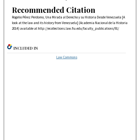
Recommended Citation
Rogelio Pérez Perdomo, Una Mirada al Derecho y su Historia Desde Venezuela [A
look at the law and its history from Venezuela] (Academia Nacional de la Historia
2014) available at http://ecollections.law.fiu.edu/faculty_publications/91/
INCLUDED IN
Law Commons