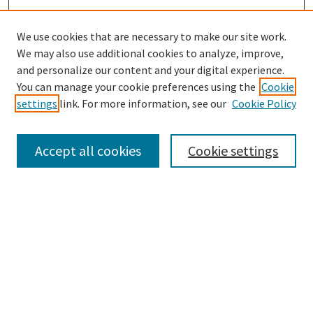
We use cookies that are necessary to make our site work.
We may also use additional cookies to analyze, improve,
and personalize our content and your digital experience.
Enter search terms:
You can manage your cookie preferences using the
Cookie
settings
link. For more information, see our
Cookie Policy
Accept all cookies
Cookie settings
Advanced Search
Notify me via email or
RSS
Browse
Collections
eCollections Exhibits
Subjects
Authors