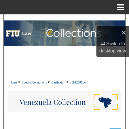
Menu
Home
Search
×
Browse Collections
Switch to
My Account
desktop
view
About
Digital Commons Network™
>
>
>
Home
Special Collections
Caribbean
VENEZUELA