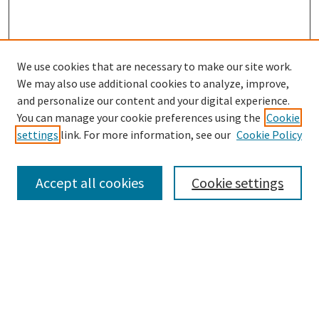
We use cookies that are necessary to make our site work.
We may also use additional cookies to analyze, improve,
and personalize our content and your digital experience.
Enter search terms:
You can manage your cookie preferences using the
Cookie
settings
link. For more information, see our
Cookie Policy
Accept all cookies
Cookie settings
Select context to search:
Advanced Search
Notify me via email or
RSS
Browse
Collections