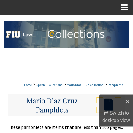
Menu
Home
Search
Browse Collections
My Account
About
Digital Commons Network™
>
>
>
Home
Special Collections
Mario Diaz Cruz Collection
Pamphlets
×
MARIO DIAZ CRUZ PAMPH
Switch to
desktop
view
These pamphlets are items that are less than 100 pages.