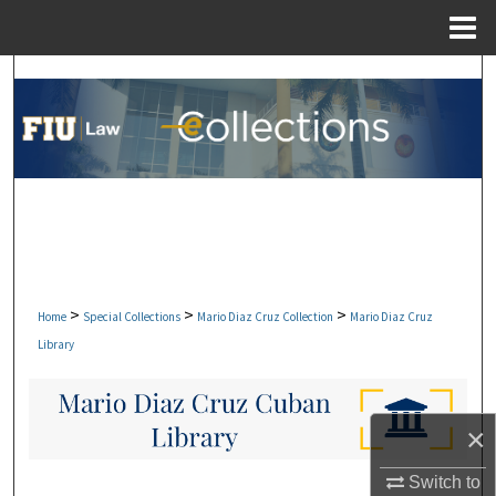
Menu
Home
Search
Browse Collections
My Account
About
Digital Commons Network™
>
>
>
Home
Special Collections
Mario Diaz Cruz Collection
Mario Diaz Cruz
Library
×
Switch to