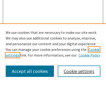
We use cookies that are necessary to make our site work.
We may also use additional cookies to analyze, improve,
and personalize our content and your digital experience.
Enter search terms:
You can manage your cookie preferences using the
Cookie
settings
link. For more information, see our
Cookie Policy
Accept all cookies
Cookie settings
Advanced Search
Notify me via email or
RSS
Browse